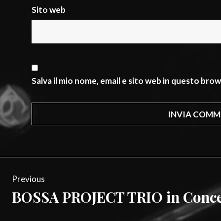
Sito web
Salva il mio nome, email e sito web in questo br
Navigazione
Previous
articoli
BOSSA PROJECT TRIO in Conce
Previous
post: