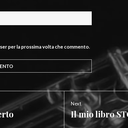
owser per la prossima volta che commento.
Next
rto
Il mio libro S
Next
post: