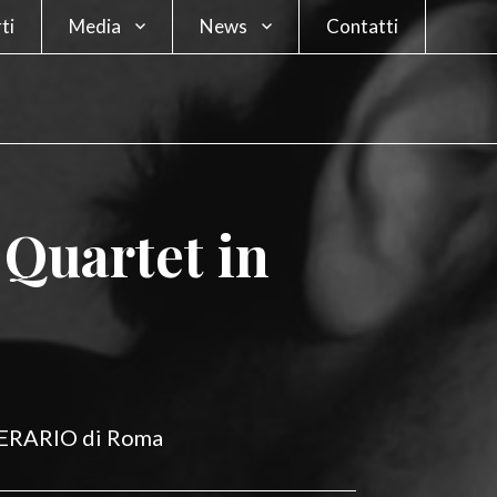
ti
Media
News
Contatti
Foto
Blog
Video
Curiosità
Quartet in
TERARIO di Roma