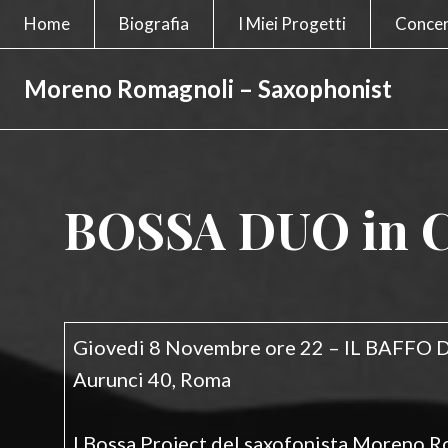
Home
Biografia
I Miei Progetti
Concer
Moreno Romagnoli – Saxophonist
BOSSA DUO in C
Posted
on
Giovedi 8 Novembre ore 22 – IL BAFFO
Aurunci 40, Roma
I Bossa Project del saxofonista Moreno R