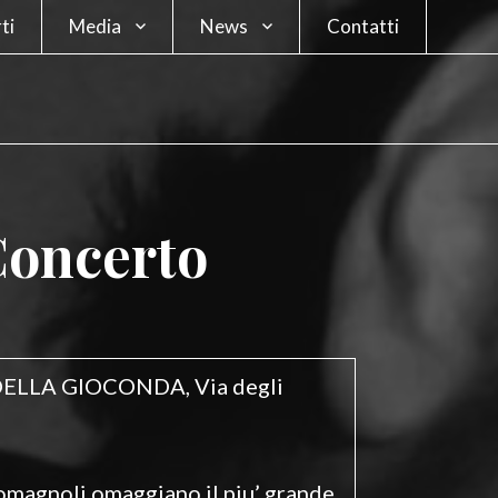
ti
Media
News
Contatti
Foto
Blog
Video
Curiosità
oncerto
 DELLA GIOCONDA, Via degli
omagnoli omaggiano il piu’ grande